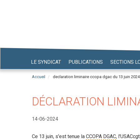
Aller
au
contenu
principal
LE SYNDICAT
PUBLICATIONS
SECTIONS L
Accueil
declaration liminaire ccopa dgac du 13 juin 2024
DÉCLARATION LIMINA
14-06-2024
Ce 13 juin, s'est tenue la
CCOPA
DGAC
, l'USACcgt