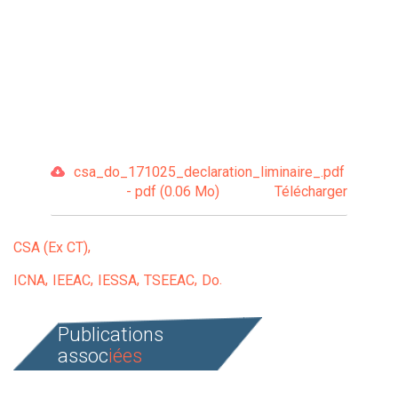
csa_do_171025_declaration_liminaire_.pdf
- pdf (0.06 Mo)
Télécharger
CSA (Ex CT)
ICNA
IEEAC
IESSA
TSEEAC
Do
Publications
assoc
iées