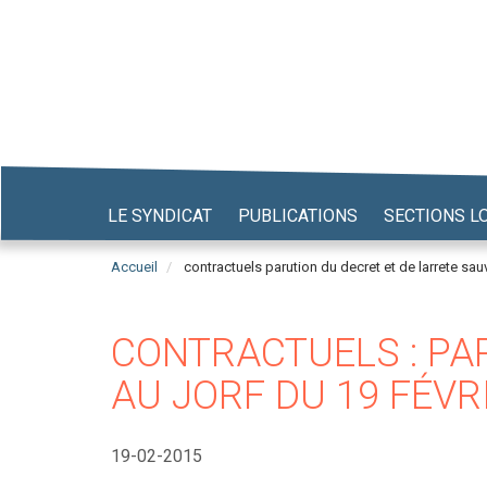
Aller
au
contenu
principal
LE SYNDICAT
PUBLICATIONS
SECTIONS L
Accueil
contractuels parution du decret et de larrete sauv
CONTRACTUELS : PA
AU JORF DU 19 FÉVR
19-02-2015