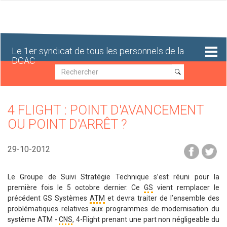
Aller
au
contenu
principal
Le 1er syndicat de tous les personnels de la
DGAC
Recherche
Recherche
4 FLIGHT : POINT D'AVANCEMENT
OU POINT D'ARRÊT ?
29-10-2012
Le Groupe de Suivi Stratégie Technique s’est réuni pour la
première fois le 5 octobre dernier. Ce
GS
vient remplacer le
précédent GS Systèmes
ATM
et devra traiter de l’ensemble des
problématiques relatives aux programmes de modernisation du
système ATM -
CNS
, 4-Flight prenant une part non négligeable du