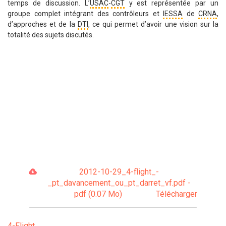
temps de discussion. L’
USAC
-
CGT
y est représentée par un
groupe complet intégrant des contrôleurs et
IESSA
de
CRNA
,
d’approches et de la
DTI
, ce qui permet d’avoir une vision sur la
totalité des sujets discutés.
2012-10-29_4-flight_-
_pt_davancement_ou_pt_darret_vf.pdf -
pdf (0.07 Mo)
Télécharger
4-Flight