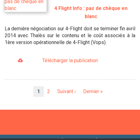
4 Flight Info : pas de chèque en
blanc
La dernière négociation sur 4-Flight doit se terminer fin avril
2014 avec Thalès sur le contenu et le coût associés à la
1ère version opérationnelle de 4-Flight (Vops).
Télécharger la publication
Pagination
Page
1
Page
2
Page
Suivant ›
Dernière
Dernier »
courante
suivante
page