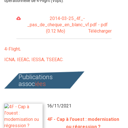
opérationnelle de 4-Flight (Vops).
2014-03-25_4f_-
_pas_de_cheque_en_blanc_vf.pdf - pdf
(0.12 Mo)
Télécharger
4-Flight
ICNA
IEEAC
IESSA
TSEEAC
Publications
assoc
iées
16/11/2021
4F - Cap à l'ouest : modernisation
ou régression ?