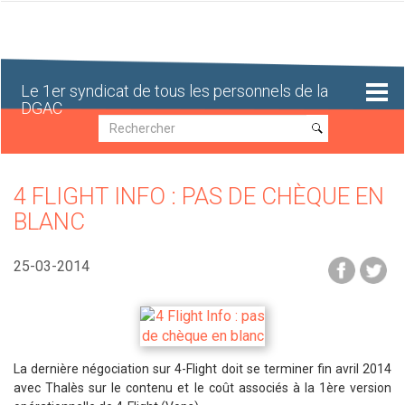
Aller
au
contenu
principal
Le 1er syndicat de tous les personnels de la
DGAC
Recherche
Recherche
4 FLIGHT INFO : PAS DE CHÈQUE EN
BLANC
25-03-2014
La dernière négociation sur 4-Flight doit se terminer fin avril 2014
avec Thalès sur le contenu et le coût associés à la 1ère version