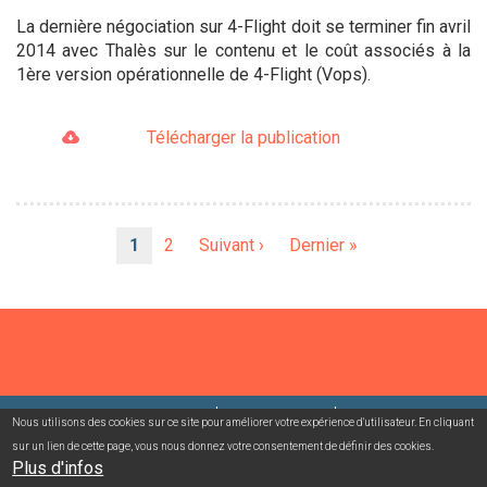
La dernière négociation sur 4-Flight doit se terminer fin avril
2014 avec Thalès sur le contenu et le coût associés à la
1ère version opérationnelle de 4-Flight (Vops).
Télécharger la publication
Pagination
Page
1
Page
2
Page
Suivant ›
Dernière
Dernier »
courante
suivante
page
©2026 USACcgt
Mentions légales
Contact
Nous utilisons des cookies sur ce site pour améliorer votre expérience d'utilisateur. En cliquant
sur un lien de cette page, vous nous donnez votre consentement de définir des cookies.
Plus d'infos
Campagnes mailing/abonnement
Connexion adhérent