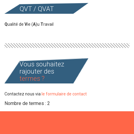
QVT / QVAT
Q
ualité de
V
ie (
A
)u
T
ravail
Vous souhaitez
rajouter des
termes ?
Contactez nous via
le formulaire de contact
Nombre de termes : 2