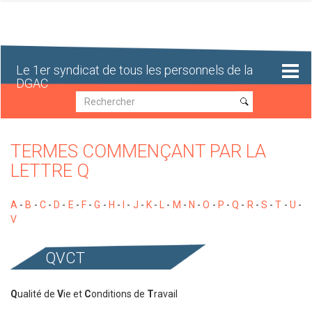
Aller
au
contenu
principal
Le 1er syndicat de tous les personnels de la
DGAC
Recherche
Recherche
TERMES COMMENÇANT PAR LA
LETTRE Q
A
-
B
-
C
-
D
-
E
-
F
-
G
-
H
-
I
-
J
-
K
-
L
-
M
-
N
-
O
-
P
-
Q
-
R
-
S
-
T
-
U
-
V
QVCT
Q
ualité de
V
ie et
C
onditions de
T
ravail