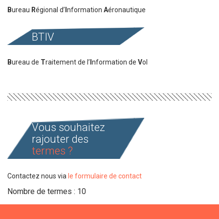
B
ureau
R
égional d’
I
nformation
A
éronautique
BTIV
B
ureau de
T
raitement de l’
I
nformation de
V
ol
Vous souhaitez
rajouter des
termes ?
Contactez nous via
le formulaire de contact
Nombre de termes : 10