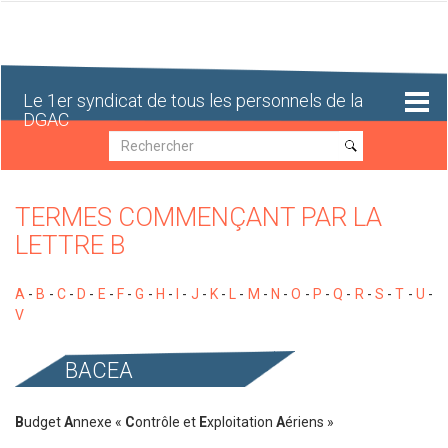
Aller
au
contenu
principal
Le 1er syndicat de tous les personnels de la
DGAC
Recherche
Recherche
TERMES COMMENÇANT PAR LA
LETTRE B
A
-
B
-
C
-
D
-
E
-
F
-
G
-
H
-
I
-
J
-
K
-
L
-
M
-
N
-
O
-
P
-
Q
-
R
-
S
-
T
-
U
-
V
BACEA
B
udget
A
nnexe «
C
ontrôle et
E
xploitation
A
ériens »