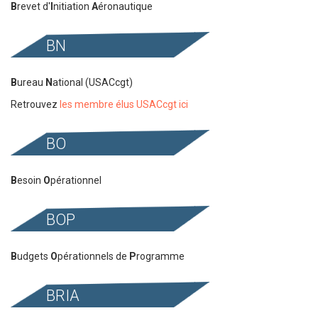
B
revet d'
I
nitiation
A
éronautique
BN
B
ureau
N
ational (USACcgt)
Retrouvez
les membre élus USACcgt ici
BO
B
esoin
O
pérationnel
BOP
B
udgets
O
pérationnels de
P
rogramme
BRIA