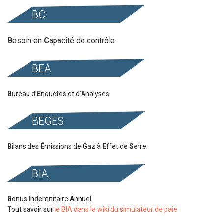
BC
B
esoin en
C
apacité de contrôle
BEA
B
ureau d’
E
nquêtes et d’
A
nalyses
BEGES
B
ilans des
É
missions de
G
az à
E
ffet de
S
erre
BIA
B
onus
I
ndemnitaire
A
nnuel
Tout savoir sur
le BIA dans le wiki du simulateur de paie