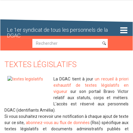
Aller
au
contenu
principal
Le 1er syndicat de tous les personnels de la
DGAC
Recherche
Recherche
TEXTES LÉGISLATIFS
La DGAC tient à jour
un recueil à priori
exhaustif de textes législatifs en
vigueur
sur son portail Bravo Victor
relatif aux statuts, corps et métiers.
L'accès est réservé aux personnels
DGAC (identifiants Amélia).
Si vous souhaitez recevoir une notification à chaque ajout de texte
sur ce site,
abonnez-vous au flux de données
(Rss) spécifique aux
textes législatifs et documents administratifs publiés et