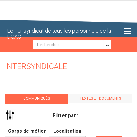
Aller
au
contenu
principal
Le 1er syndicat de tous les personnels de la
DGAC
Recherche
Recherche
INTERSYNDICALE
COMMUNIQUÉS
TEXTES ET DOCUMENTS
Filtrer par :
Corps de métier
Localisation