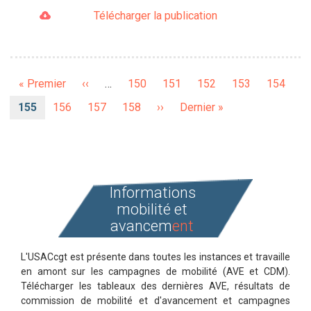
Télécharger la publication
Pagination
Première
« Premier
Page
‹‹
…
Page
150
Page
151
Page
152
Page
153
Page
154
page
précédente
Page
155
Page
156
Page
157
Page
158
Page
››
Dernière
Dernier »
courante
suivante
page
Informations
mobilité et
avancem
ent
L'USACcgt est présente dans toutes les instances et travaille
en amont sur les campagnes de mobilité (AVE et CDM).
Télécharger les tableaux des dernières AVE, résultats de
commission de mobilité et d'avancement et campagnes