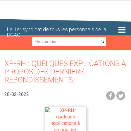
Aller
au
contenu
principal
Le 1er syndicat de tous les personnels de la
DGAC
Recherche
Recherche
XP-RH : QUELQUES EXPLICATIONS À
PROPOS DES DERNIERS
REBONDISSEMENTS.
28-02-2022