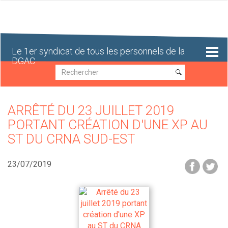
Aller
au
contenu
principal
Le 1er syndicat de tous les personnels de la
DGAC
Recherche
Recherche
ARRÊTÉ DU 23 JUILLET 2019
PORTANT CRÉATION D'UNE XP AU
ST DU CRNA SUD-EST
23/07/2019