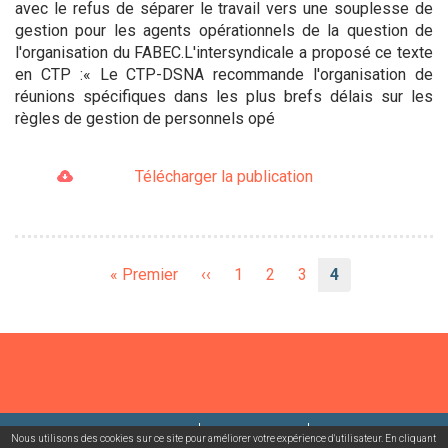
avec le refus de séparer le travail vers une souplesse de
gestion pour les agents opérationnels de la question de
l'organisation du FABEC.L'intersyndicale a proposé ce texte
en CTP :« Le CTP-DSNA recommande l'organisation de
réunions spécifiques dans les plus brefs délais sur les
règles de gestion de personnels opé
Télécharger la publication
Pagination
Première
« Premier
Page
‹‹
Page
1
Page
2
Page
3
Page
4
page
précédente
courante
©2026 USACcgt
Mentions légales
Contact
Nous utilisons des cookies sur ce site pour améliorer votre expérience d'utilisateur. En cliquant