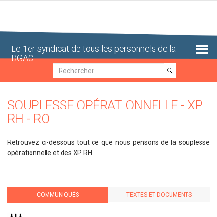
Aller
au
contenu
principal
Le 1er syndicat de tous les personnels de la
DGAC
Recherche
Recherche
SOUPLESSE OPÉRATIONNELLE - XP
RH - RO
Retrouvez ci-dessous tout ce que nous pensons de la souplesse
opérationnelle et des XP RH
COMMUNIQUÉS
TEXTES ET DOCUMENTS