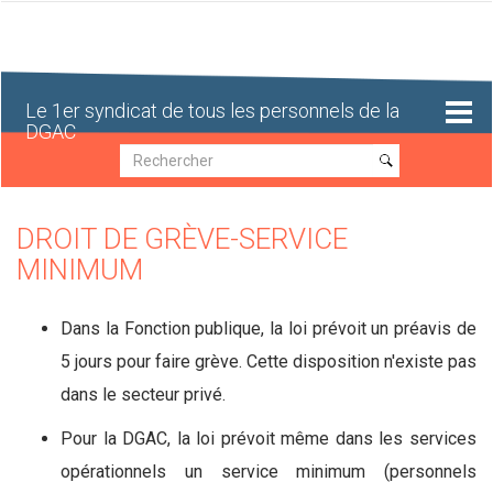
Aller
au
contenu
principal
Le 1er syndicat de tous les personnels de la
DGAC
Recherche
Recherche
DROIT DE GRÈVE-SERVICE
MINIMUM
Dans la Fonction publique, la loi prévoit un préavis de
5 jours pour faire grève. Cette disposition n'existe pas
dans le secteur privé.
Pour la DGAC, la loi prévoit même dans les services
opérationnels un service minimum (personnels