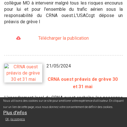
collègue MO à intervenir malgré tous les risques encourus
pour lui et pour l'ensemble du trafic aérien sous la
responsabilité du CRNA ouest.L'USACcgt dépose un
préavis de grève l
Télécharger la publication
21/05/2024
CRNA ouest préavis de grève 30
et 31 mai
L'encadrement local du CRNA ouest enchaîne les passages
Nous utilisons des cookies sur ce site pour améliorer votre expérience d'utilisateur. En cliquant
en force depuis trop longtemps : CPDLC pilot's request,
sur un lien de cette page, vous nous donnez votre consentement de définir des cookies.
4FLIGHT, tableau d'absence... Le dernier événement en date
Plus d'infos
du 15 mai impactant une bande CA aurait pu mettre en péril
OK, j'ai compris
la sécurité aérienne dans les espaces du CRNA