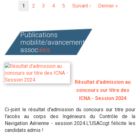
Pagination
Page
1
Page
2
Page
3
Page
4
Page
5
Page
Suivant ›
Dernière
Dernier »
courante
suivante
page
Publications
mobilité/avancement
assoc
iées
Résultat d'admission au
concours sur titre des
ICNA - Session 2024
Ci-joint le résultat d'admission du concours sur titre pour
l'accès au corps des Ingénieurs du Contrôle de la
Navigation Aérienne - session 2024.L'USACcgt félicite les
candidats admis !