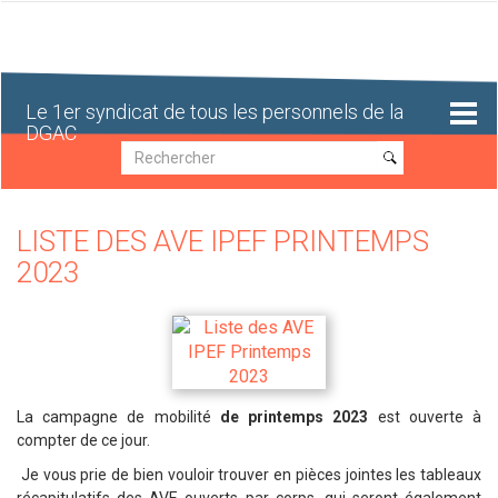
Aller
au
contenu
principal
Le 1er syndicat de tous les personnels de la
DGAC
Recherche
Recherche
LISTE DES AVE IPEF PRINTEMPS
2023
La campagne de mobilité
de printemps 2023
est ouverte à
compter de ce jour.
Je vous prie de bien vouloir trouver en pièces jointes les tableaux