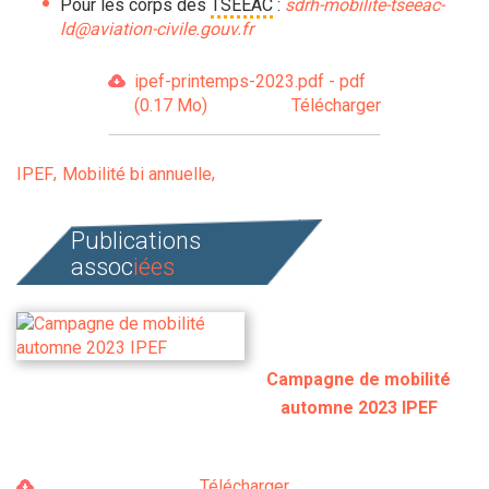
Pour les corps des
TSEEAC
:
sdrh-mobilite-tseeac-
ld@aviation-civile.gouv.fr
ipef-printemps-2023.pdf - pdf
(0.17 Mo)
Télécharger
IPEF
Mobilité bi annuelle
Publications
assoc
iées
Campagne de mobilité
automne 2023 IPEF
Télécharger