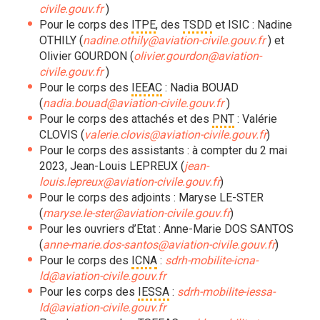
civile.gouv.fr
)
Pour le corps des
ITPE
, des
TSDD
et ISIC : Nadine
OTHILY (
nadine.othily@aviation-civile.gouv.fr
) et
Olivier GOURDON (
olivier.gourdon@aviation-
civile.gouv.fr
)
Pour le corps des
IEEAC
: Nadia BOUAD
(
nadia.bouad@aviation-civile.gouv.fr
)
Pour le corps des attachés et des
PNT
: Valérie
CLOVIS (
valerie.clovis@aviation-civile.gouv.fr
)
Pour le corps des assistants : à compter du 2 mai
2023, Jean-Louis LEPREUX (
jean-
louis.lepreux@aviation-civile.gouv.fr
)
Pour le corps des adjoints : Maryse LE-STER
(
maryse.le-ster@aviation-civile.gouv.fr
)
Pour les ouvriers d’Etat : Anne-Marie DOS SANTOS
(
anne-marie.dos-santos@aviation-civile.gouv.fr
)
Pour le corps des
ICNA
:
sdrh-mobilite-icna-
ld@aviation-civile.gouv.fr
Pour les corps des
IESSA
:
sdrh-mobilite-iessa-
ld@aviation-civile.gouv.fr