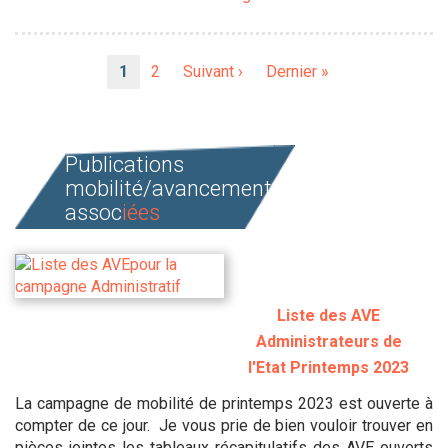
Pagination
Page
1
Page
2
Page
Suivant ›
Dernière
Dernier »
courante
suivante
page
Publications
mobilité/avancement
assoc
iées
Liste des AVE
Administrateurs de
l'Etat Printemps 2023
La campagne de mobilité de printemps 2023 est ouverte à
compter de ce jour. Je vous prie de bien vouloir trouver en
pièces jointes les tableaux récapitulatifs des AVE ouverts