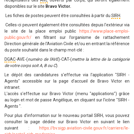
récapitulatifs des
AVE
ouverts par corps,
qui seront
également
disponibles sur le site
Bravo Victor.
Les fiches de postes peuvent être consultées à partir du
SIRH
.
Celles-ci peuvent également être consultées depuis l'extérieur via
le site de la place emploi public
https://www.place-emploi-
public.gouv.fr/
en filtrant sur l’organisme de rattachement
Direction générale de l'Aviation Civile et/ou en entrant la référence
du poste souhaité dans le champ mot-clé :
DGAC
-AVE-(
numéro de l'AVE
)-CAT-(
mettre la lettre de la catégorie
de votre corps soit A, B ou C
).
Le dépôt des candidatures s'effectue via l'application "SIRH -
Agents" accessible sur la page d’accueil de Bravo Victor en
intranet.
L'accès s'effectue sur Bravo Victor (menu "applications") grâce
au login et mot de passe Angélique, en cliquant sur l’icône "SIRH -
Agents ".
Pour plus d’information sur le nouveau portail SIRH, vous pouvez
consulter la page dédiée sur Bravo Victor en suivant le lien
suivant :
https://bv.sigp.aviation-civile.gouv.fr/carriere/le-