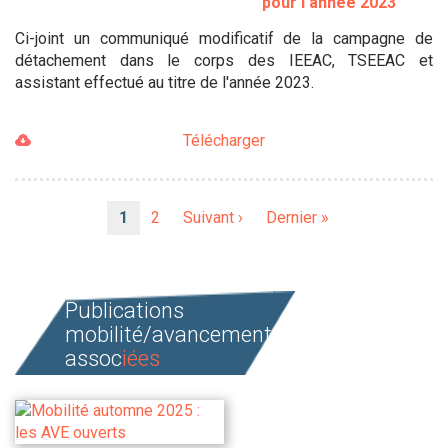
pour l'année 2023
Ci-joint un communiqué modificatif de la campagne de
détachement dans le corps des IEEAC, TSEEAC et
assistant effectué au titre de l'année 2023.
Télécharger
Pagination
Page
1
Page
2
Page
Suivant ›
Dernière
Dernier »
courante
suivante
page
Publications
mobilité/avancement
assoc
iées