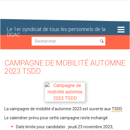
Aller
au
contenu
principal
Le 1er syndicat de tous les personnels de la
DGAC
Recherche
Recherche
CAMPAGNE DE MOBILITÉ AUTOMNE
2023 TSDD
La campagne de mobilité d'automne 2023 est ouverte aux
TSDD
Le calendrier prévu pour cette campagne reste inchangé :
Date limite pour candidater :
jeudi 23 novembre 2023
,