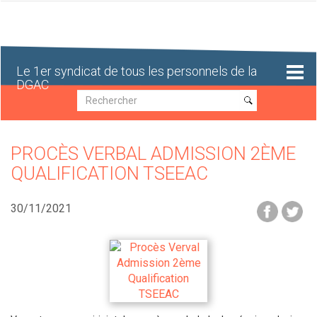
Aller
au
contenu
principal
Le 1er syndicat de tous les personnels de la
DGAC
Recherche
Recherche
PROCÈS VERBAL ADMISSION 2ÈME
QUALIFICATION TSEEAC
30/11/2021