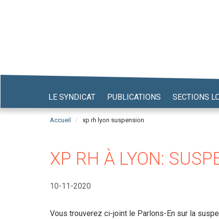
Aller
au
contenu
principal
LE SYNDICAT
PUBLICATIONS
SECTIONS L
Accueil
xp rh lyon suspension
XP RH À LYON: SUSP
10-11-2020
Vous trouverez ci-joint le Parlons-En sur la sus