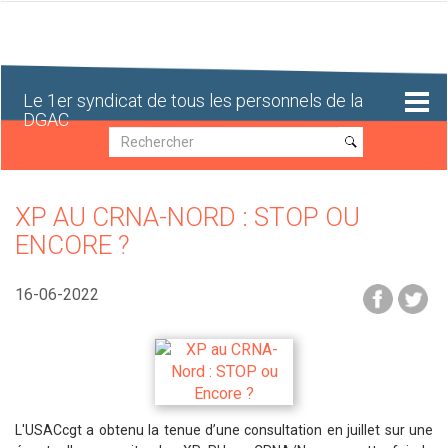
Aller
au
contenu
principal
Le 1er syndicat de tous les personnels de la
DGAC
Recherche
Recherche
XP AU CRNA-NORD : STOP OU
ENCORE ?
16-06-2022
L'USACcgt a obtenu la tenue d’une consultation en juillet sur une