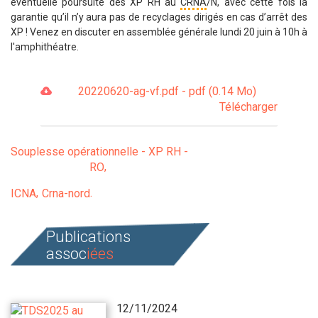
éventuelle poursuite des XP RH au
CRNA
/N, avec cette fois la
garantie qu’il n’y aura pas de recyclages dirigés en cas d’arrêt des
XP ! Venez en discuter en assemblée générale
lundi
20 juin à 10h à
l'amphithéatre.
20220620-ag-vf.pdf - pdf (0.14 Mo)
Télécharger
Souplesse opérationnelle - XP RH -
RO
ICNA
Crna-nord
Publications
assoc
iées
12/11/2024