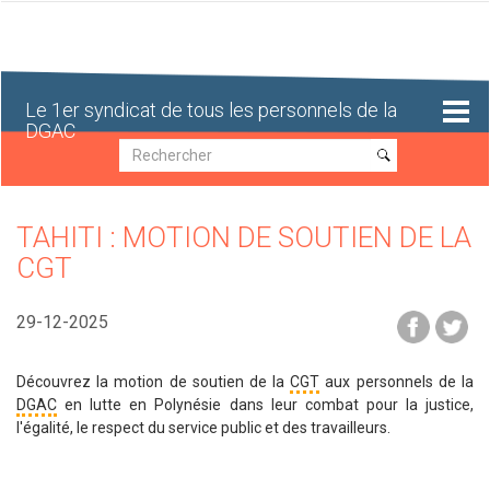
Aller
au
contenu
principal
Le 1er syndicat de tous les personnels de la
DGAC
Recherche
Recherche
TAHITI : MOTION DE SOUTIEN DE LA
CGT
29-12-2025
Découvrez la motion de soutien de la
CGT
aux personnels de la
DGAC
en lutte en Polynésie dans leur combat pour la justice,
l'égalité, le respect du service public et des travailleurs.