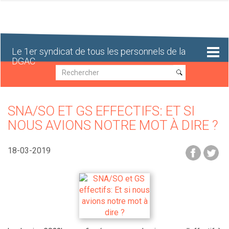
Aller
au
contenu
principal
Le 1er syndicat de tous les personnels de la
DGAC
Recherche
Recherche
SNA/SO ET GS EFFECTIFS: ET SI
NOUS AVIONS NOTRE MOT À DIRE ?
18-03-2019