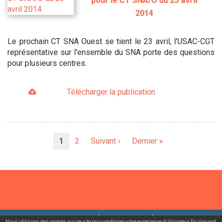
pour le CT SNA/O du 23 avril
2014
Le prochain CT SNA Ouest se tient le 23 avril, l'USAC-CGT
représentative sur l'ensemble du SNA porte des questions
pour plusieurs centres.
Télécharger la publication
Pagination
Page
1
Page
2
Page
Suivant ›
Dernière
Dernier »
courante
suivante
page
©2026 USACcgt
Mentions légales
Contact
Nous utilisons des cookies sur ce site pour améliorer votre expérience d'utilisateur. En cliquant