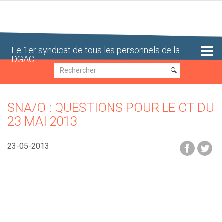
Aller
au
contenu
principal
Le 1er syndicat de tous les personnels de la
DGAC
Recherche
Recherche
SNA/O : QUESTIONS POUR LE CT DU
23 MAI 2013
23-05-2013