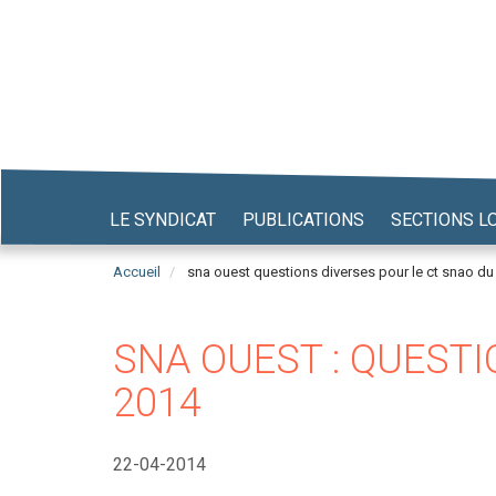
Aller
au
contenu
principal
LE SYNDICAT
PUBLICATIONS
SECTIONS L
Accueil
sna ouest questions diverses pour le ct snao du 
SNA OUEST : QUESTI
2014
22-04-2014