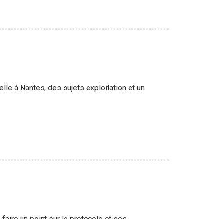
le à Nantes, des sujets exploitation et un
ire un point sur le protocole et ses