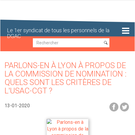
Aller
au
contenu
principal
Le 1er syndicat de tous les personnels de la
DGAC
Recherche
Recherche
PARLONS-EN À LYON À PROPOS DE
LA COMMISSION DE NOMINATION :
QUELS SONT LES CRITÈRES DE
L'USAC-CGT ?
13-01-2020