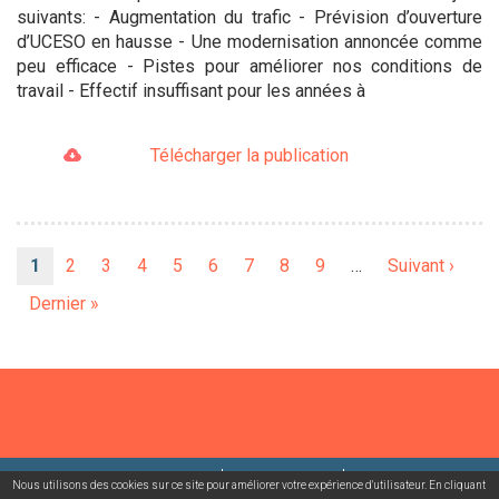
suivants: - Augmentation du trafic - Prévision d’ouverture
d’UCESO en hausse - Une modernisation annoncée comme
peu efficace - Pistes pour améliorer nos conditions de
travail - Effectif insuffisant pour les années à
Télécharger la publication
Pagination
Page
1
Page
2
Page
3
Page
4
Page
5
Page
6
Page
7
Page
8
Page
9
…
Page
Suivant ›
courante
suivante
Dernière
Dernier »
page
©2026 USACcgt
Mentions légales
Contact
Nous utilisons des cookies sur ce site pour améliorer votre expérience d'utilisateur. En cliquant