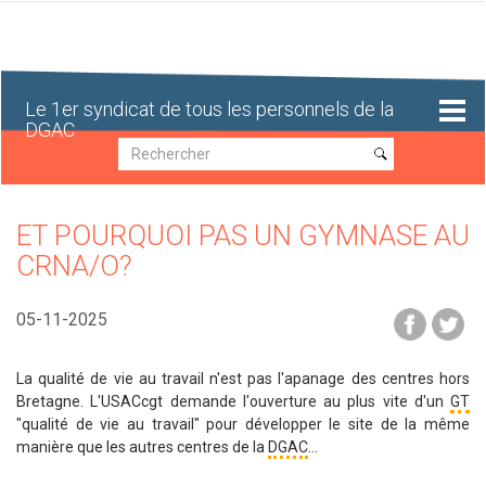
Aller
au
contenu
principal
Le 1er syndicat de tous les personnels de la
DGAC
Recherche
Recherche
ET POURQUOI PAS UN GYMNASE AU
CRNA/O?
05-11-2025
La qualité de vie au travail n'est pas l'apanage des centres hors
Bretagne. L'USACcgt demande l'ouverture au plus vite d'un
GT
"qualité de vie au travail" pour développer le site de la même
manière que les autres centres de la
DGAC
...