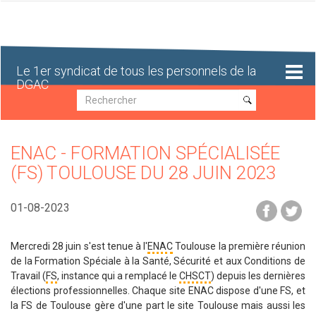
Aller
au
contenu
principal
Le 1er syndicat de tous les personnels de la
DGAC
Recherche
Recherche
ENAC - FORMATION SPÉCIALISÉE
(FS) TOULOUSE DU 28 JUIN 2023
01-08-2023
Mercredi 28 juin s'est tenue à l'
ENAC
Toulouse la première réunion
de la Formation Spéciale à la Santé, Sécurité et aux Conditions de
Travail (
FS
, instance qui a remplacé le
CHSCT
) depuis les dernières
élections professionnelles. Chaque site ENAC dispose d'une FS, et
la FS de Toulouse gère d'une part le site Toulouse mais aussi les