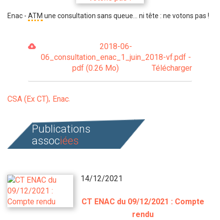
Enac -
ATM
une consultation sans queue... ni tête : ne votons pas !
2018-06-
06_consultation_enac_1_juin_2018-vf.pdf -
pdf (0.26 Mo)
Télécharger
CSA (Ex CT)
Enac
Publications
assoc
iées
14/12/2021
CT ENAC du 09/12/2021 : Compte
rendu