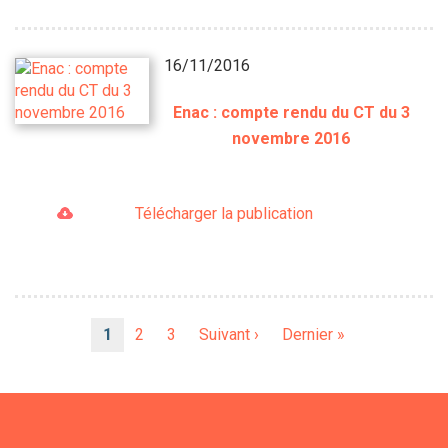
16/11/2016
Enac : compte rendu du CT du 3
novembre 2016
Télécharger la publication
Pagination
Page
1
Page
2
Page
3
Page
Suivant ›
Dernière
Dernier »
courante
suivante
page