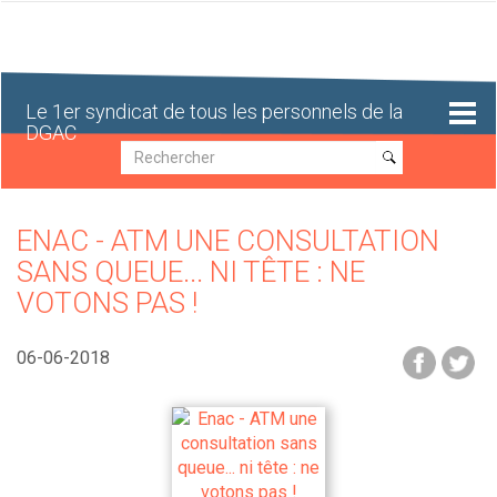
Aller
au
contenu
principal
Le 1er syndicat de tous les personnels de la
DGAC
Recherche
Recherche
ENAC - ATM UNE CONSULTATION
SANS QUEUE... NI TÊTE : NE
VOTONS PAS !
06-06-2018