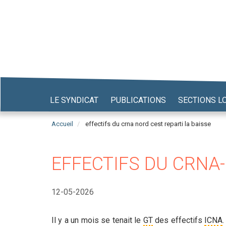
Aller
au
contenu
principal
LE SYNDICAT
PUBLICATIONS
SECTIONS L
Accueil
effectifs du crna nord cest reparti la baisse
EFFECTIFS DU CRNA-N
12-05-2026
Il y a un mois se tenait le
GT
des effectifs
ICNA