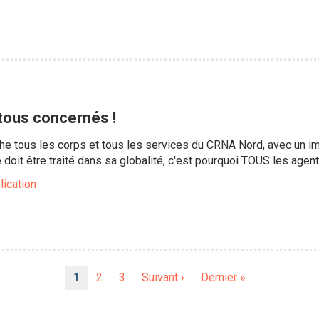
 tous concernés !
he tous les corps et tous les services du CRNA Nord, avec un imp
 doit être traité dans sa globalité, c'est pourquoi TOUS les agen
lication
Page
1
Page
2
Page
3
Page
Suivant ›
Dernière
Dernier »
courante
suivante
page