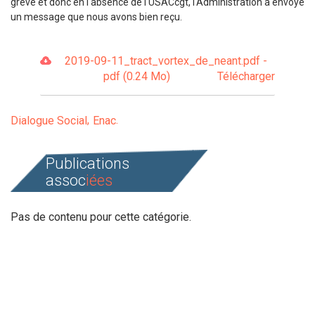
grève et donc en l'absence de l'USACcgt, l'Administration a envoyé
un message que nous avons bien reçu.
2019-09-11_tract_vortex_de_neant.pdf -
pdf (0.24 Mo)
Télécharger
Dialogue Social
Enac
Publications
assoc
iées
Pas de contenu pour cette catégorie.