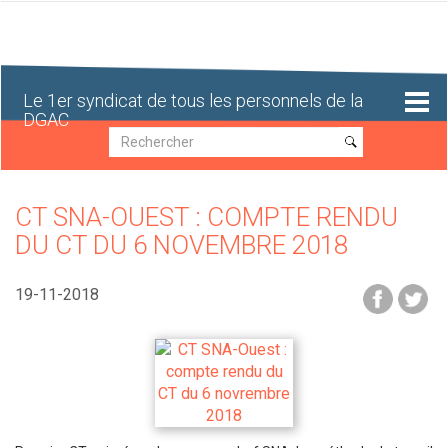
Aller
au
contenu
principal
Le 1er syndicat de tous les personnels de la
DGAC
Recherche
Recherche
CT SNA-OUEST : COMPTE RENDU
DU CT DU 6 NOVEMBRE 2018
19-11-2018