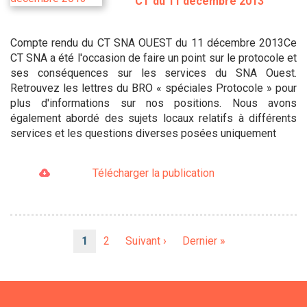
CT du 11 décembre 2013
Compte rendu du CT SNA OUEST du 11 décembre 2013Ce
CT SNA a été l'occasion de faire un point sur le protocole et
ses conséquences sur les services du SNA Ouest.
Retrouvez les lettres du BRO « spéciales Protocole » pour
plus d'informations sur nos positions. Nous avons
également abordé des sujets locaux relatifs à différents
services et les questions diverses posées uniquement
Télécharger la publication
Pagination
Page
1
Page
2
Page
Suivant ›
Dernière
Dernier »
courante
suivante
page