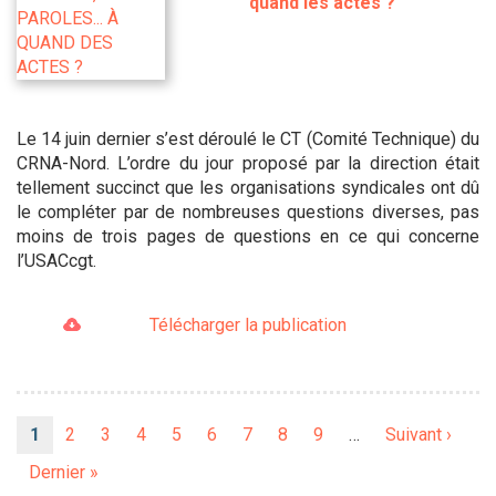
quand les actes ?
Le 14 juin dernier s’est déroulé le CT (Comité Technique) du
CRNA-Nord. L’ordre du jour proposé par la direction était
tellement succinct que les organisations syndicales ont dû
le compléter par de nombreuses questions diverses, pas
moins de trois pages de questions en ce qui concerne
l’USACcgt.
Télécharger la publication
Pagination
Page
1
Page
2
Page
3
Page
4
Page
5
Page
6
Page
7
Page
8
Page
9
…
Page
Suivant ›
courante
suivante
Dernière
Dernier »