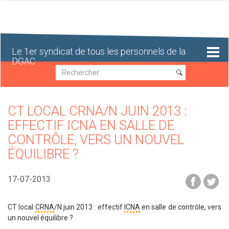
Aller
au
contenu
principal
Le 1er syndicat de tous les personnels de la
DGAC
Recherche
Recherche
CT LOCAL CRNA/N JUIN 2013 :
EFFECTIF ICNA EN SALLE DE
CONTRÔLE, VERS UN NOUVEL
ÉQUILIBRE ?
17-07-2013
CT local
CRNA
/N juin 2013 : effectif
ICNA
en salle de contrôle, vers
un nouvel équilibre ?