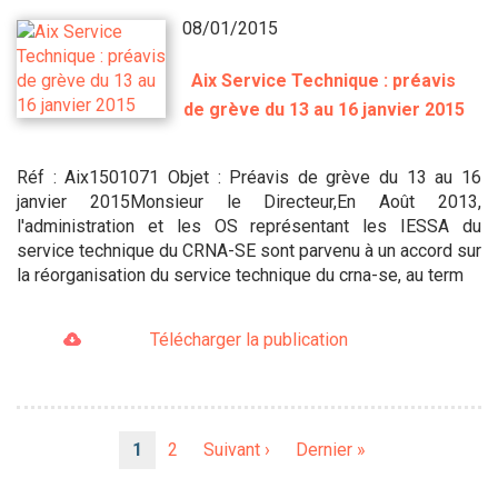
08/01/2015
Aix Service Technique : préavis
de grève du 13 au 16 janvier 2015
Réf : Aix1501071 Objet : Préavis de grève du 13 au 16
janvier 2015Monsieur le Directeur,En Août 2013,
l'administration et les OS représentant les IESSA du
service technique du CRNA-SE sont parvenu à un accord sur
la réorganisation du service technique du crna-se, au term
Télécharger la publication
Pagination
Page
1
Page
2
Page
Suivant ›
Dernière
Dernier »
courante
suivante
page