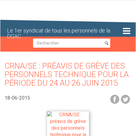
Aller
au
contenu
principal
Le 1er syndicat de tous les personnels de la
DGAC
Recherche
Recherche
CRNA/SE : PRÉAVIS DE GRÈVE DES
PERSONNELS TECHNIQUE POUR LA
PÉRIODE DU 24 AU 26 JUIN 2015
18-06-2015