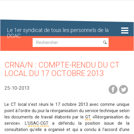
Aller
au
contenu
principal
Le 1er syndicat de tous les personnels de la
DGAC
Recherche
Recherche
CRNA/N : COMPTE-RENDU DU CT
LOCAL DU 17 OCTOBRE 2013
25-10-2013
Le CT local s'est réuni le 17 octobre 2013 avec comme unique
point à l'ordre du jour la réorganisation du service technique selon
les documents de travail élaborés par le
GT
«Réorganisation du
service». L'
USAC
-
CGT
a défendu la position issue de la
consultation qu'elle a organisé et qui a conclu à l'accord d'une