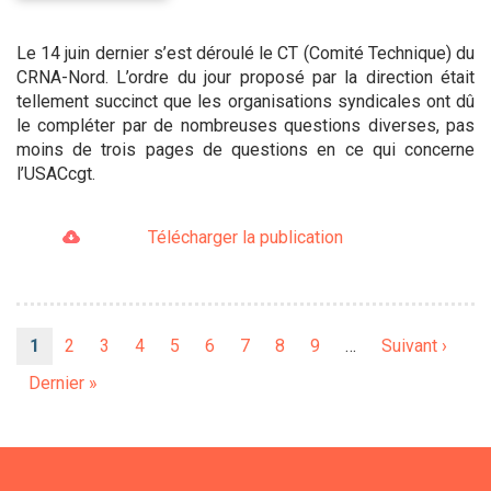
Le 14 juin dernier s’est déroulé le CT (Comité Technique) du
CRNA-Nord. L’ordre du jour proposé par la direction était
tellement succinct que les organisations syndicales ont dû
le compléter par de nombreuses questions diverses, pas
moins de trois pages de questions en ce qui concerne
l’USACcgt.
Télécharger la publication
Pagination
Page
1
Page
2
Page
3
Page
4
Page
5
Page
6
Page
7
Page
8
Page
9
…
Page
Suivant ›
courante
suivante
Dernière
Dernier »
page