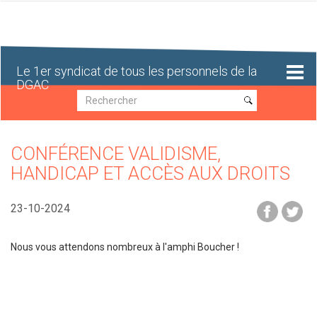
Aller
au
contenu
principal
Le 1er syndicat de tous les personnels de la
DGAC
Recherche
Recherche
CONFÉRENCE VALIDISME,
HANDICAP ET ACCÈS AUX DROITS
23-10-2024
Nous vous attendons nombreux à l'amphi Boucher !