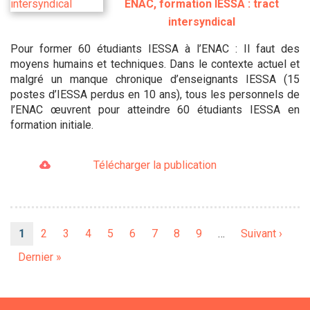
ENAC, formation IESSA : tract
intersyndical
Pour former 60 étudiants IESSA à l’ENAC : Il faut des
moyens humains et techniques. Dans le contexte actuel et
malgré un manque chronique d’enseignants IESSA (15
postes d’IESSA perdus en 10 ans), tous les personnels de
l’ENAC œuvrent pour atteindre 60 étudiants IESSA en
formation initiale.
Télécharger la publication
Pagination
Page
1
Page
2
Page
3
Page
4
Page
5
Page
6
Page
7
Page
8
Page
9
…
Page
Suivant ›
courante
suivante
Dernière
Dernier »
page