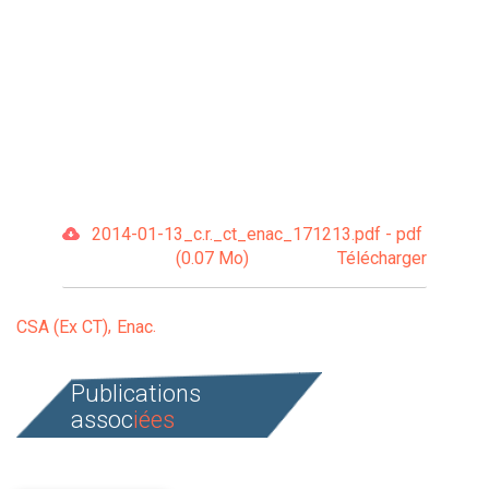
2014-01-13_c.r._ct_enac_171213.pdf - pdf
(0.07 Mo)
Télécharger
CSA (Ex CT)
Enac
Publications
assoc
iées