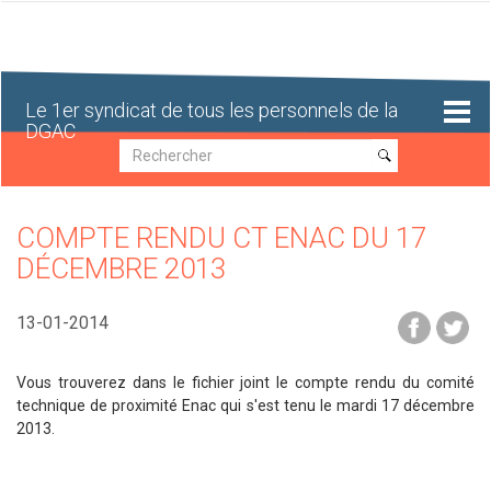
Aller
au
contenu
principal
Le 1er syndicat de tous les personnels de la
DGAC
Recherche
Recherche
COMPTE RENDU CT ENAC DU 17
DÉCEMBRE 2013
13-01-2014
Vous trouverez dans le fichier joint le compte rendu du comité
technique de proximité Enac qui s'est tenu le mardi 17 décembre
2013.