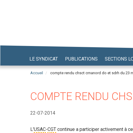
Aller
au
contenu
principal
LE SYNDICAT
PUBLICATIONS
SECTIONS L
Accueil
compte rendu chsct crnanord do et sdrh du 23 
COMPTE RENDU CHSC
22-07-2014
L'
USAC
-
CGT
continue a participer activement à c