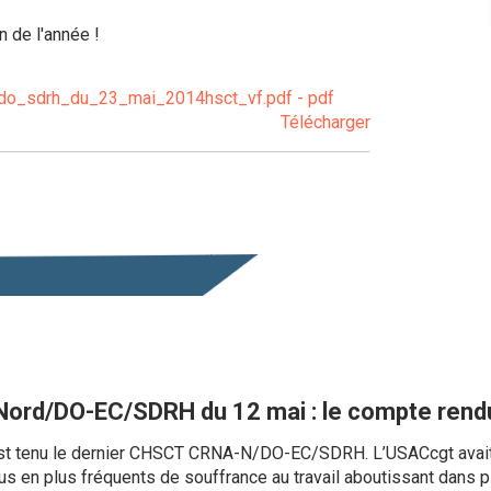
 de l'année !
o_sdrh_du_23_mai_2014hsct_vf.pdf - pdf
Télécharger
rd/DO-EC/SDRH du 12 mai : le compte rendu
est tenu le dernier CHSCT CRNA-N/DO-EC/SDRH. L’USACcgt avait 
s en plus fréquents de souffrance au travail aboutissant dans pl