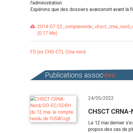
l'administration.
Espérons que des dossiers avanceront avant la fin
2014-07-22_compterendu_chsct_crna_nord_d
(0.17 Mo)
FS (ex CHS-CT)
Crna-nord
Publications assoc
iées
24/05/2022
CHSCT CRNA-No
Le 12 mai dernier s’
propos des cas de plu