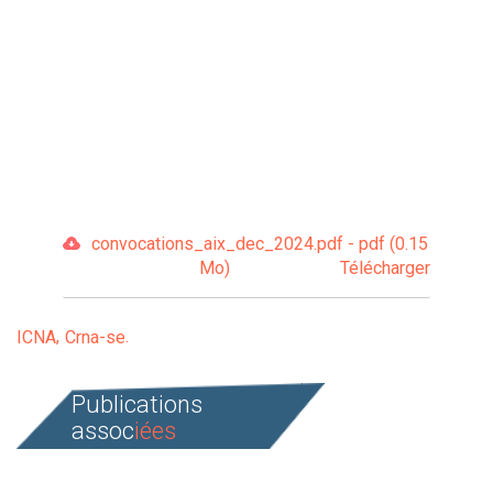
convocations_aix_dec_2024.pdf - pdf (0.15
Mo)
Télécharger
ICNA
Crna-se
Publications
assoc
iées