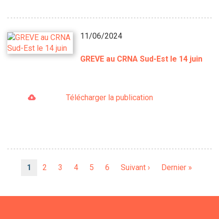
11/06/2024
GREVE au CRNA Sud-Est le 14 juin
Télécharger la publication
Pagination
Page
1
Page
2
Page
3
Page
4
Page
5
Page
6
Page
Suivant ›
Dernière
Dernier »
courante
suivante
page