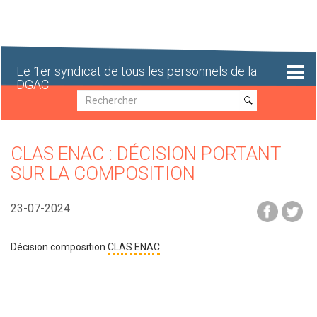
Aller
au
contenu
principal
Le 1er syndicat de tous les personnels de la
DGAC
Recherche
Recherche
CLAS ENAC : DÉCISION PORTANT
SUR LA COMPOSITION
23-07-2024
Décision composition
CLAS
ENAC