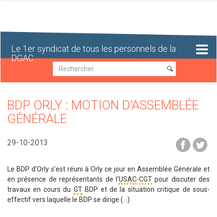
Aller
au
contenu
principal
Le 1er syndicat de tous les personnels de la
DGAC
Recherche
Recherche
BDP ORLY : MOTION D'ASSEMBLÉE
GÉNÉRALE
29-10-2013
Le BDP d’Orly s’est réuni à Orly ce jour en Assemblée Générale et
en présence de représentants de l’
USAC
-
CGT
pour discuter des
travaux en cours du
GT
BDP et de la situation critique de sous-
effectif vers laquelle le BDP se dirige (...)