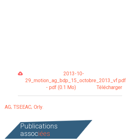
2013-10-
29_motion_ag_bdp_15_octobre_2013_vf.pdf
- pdf (0.1 Mo)
Télécharger
AG
TSEEAC
Orly
Publications
assoc
iées