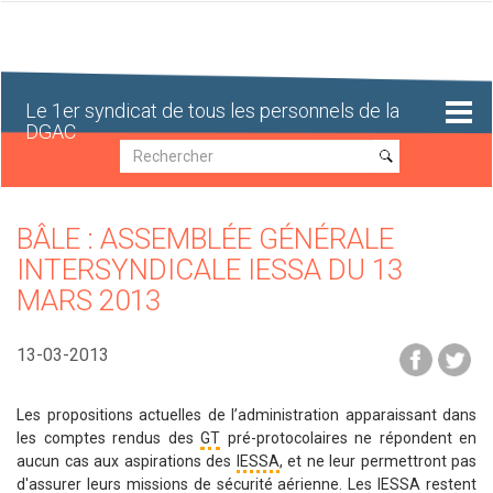
Aller
au
contenu
principal
Le 1er syndicat de tous les personnels de la
DGAC
Recherche
Recherche
BÂLE : ASSEMBLÉE GÉNÉRALE
INTERSYNDICALE IESSA DU 13
MARS 2013
13-03-2013
Les propositions actuelles de l’administration apparaissant dans
les comptes rendus des
GT
pré-protocolaires ne répondent en
aucun cas aux aspirations des
IESSA
, et ne leur permettront pas
d'assurer leurs missions de sécurité aérienne. Les IESSA restent