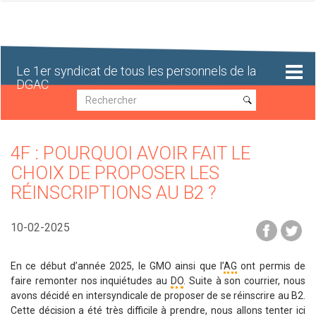
Aller
au
contenu
principal
Le 1er syndicat de tous les personnels de la
DGAC
Recherche
Recherche
4F : POURQUOI AVOIR FAIT LE
CHOIX DE PROPOSER LES
RÉINSCRIPTIONS AU B2 ?
10-02-2025
En ce début d’année 2025, le GMO ainsi que l’
AG
ont permis de
faire remonter nos inquiétudes au
DO
. Suite à son courrier, nous
avons décidé en intersyndicale de proposer de se réinscrire au B2.
Cette décision a été très difficile à prendre, nous allons tenter ici