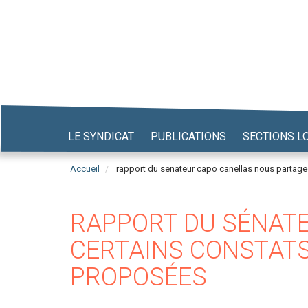
Aller
au
contenu
principal
LE SYNDICAT
PUBLICATIONS
SECTIONS L
Accueil
rapport du senateur capo canellas nous partag
RAPPORT DU SÉNATE
CERTAINS CONSTATS
PROPOSÉES