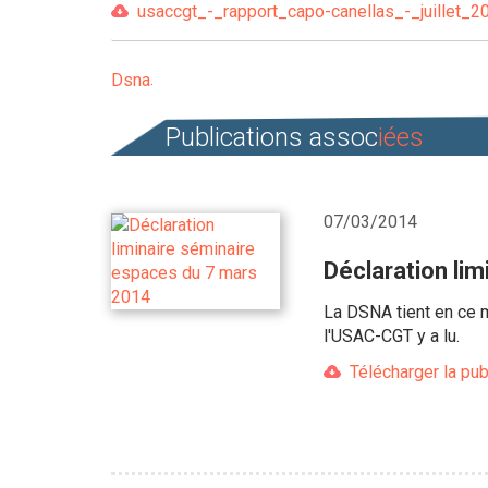
usaccgt_-_rapport_capo-canellas_-_juillet_20
Dsna
Publications assoc
iées
07/03/2014
Déclaration li
La DSNA tient en ce m
l'USAC-CGT y a lu.
Télécharger la pub