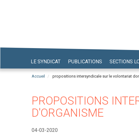
Aller
au
contenu
principal
LE SYNDICAT
PUBLICATIONS
SECTIONS L
Accueil
propositions intersyndicale sur le volontariat d
PROPOSITIONS INTE
D'ORGANISME
04-03-2020