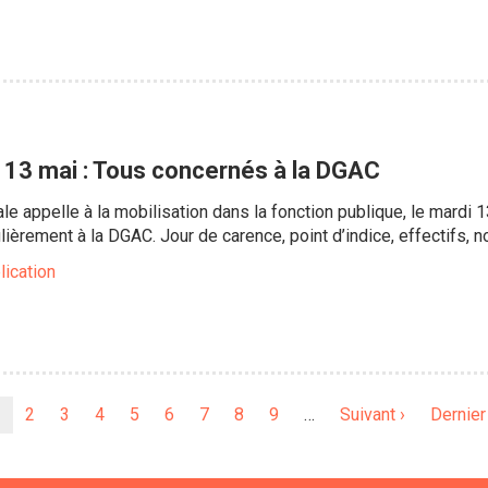
u 13 mai : Tous concernés à la DGAC
ale appelle à la mobilisation dans la fonction publique, le mardi
ulièrement à la DGAC. Jour de carence, point d’indice, effectifs
lication
Page
Page
2
Page
3
Page
4
Page
5
Page
6
Page
7
Page
8
Page
9
…
Page
Suivant ›
Dernièr
Dernier
ourante
suivante
page