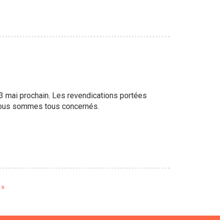
 13 mai prochain. Les revendications portées
, nous sommes tous concernés.
e
 »