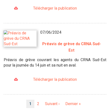
Télécharger la publication
07/06/2024
Préavis de grève du CRNA Sud-
Est
Préavis de grève couvrant les agents du CRNA Sud-Est
pour la journée du 14 juin et sa nuit en aval.
Télécharger la publication
Pagination
Page
1
Page
2
Page
Suivant ›
Dernière
Dernier »
courante
suivante
page