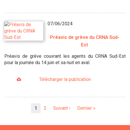
07/06/2024
Préavis de grève du CRNA Sud-
Est
Préavis de grève couvrant les agents du CRNA Sud-Est
pour la journée du 14 juin et sa nuit en aval.
Télécharger la publication
Pagination
Page
1
Page
2
Page
Suivant ›
Dernière
Dernier »
courante
suivante
page