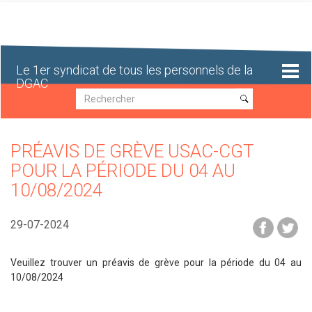
Aller
au
contenu
principal
Le 1er syndicat de tous les personnels de la
DGAC
Recherche
Recherche
PRÉAVIS DE GRÈVE USAC-CGT
POUR LA PÉRIODE DU 04 AU
10/08/2024
29-07-2024
Veuillez trouver un préavis de grève pour la période du 04 au
10/08/2024