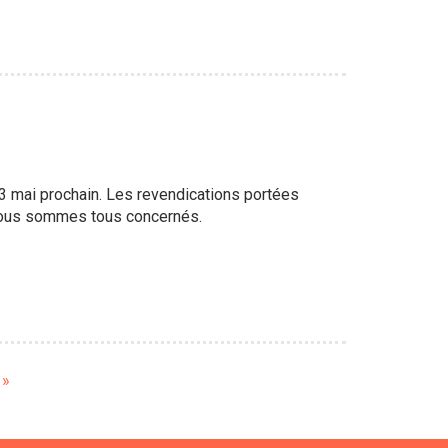
 13 mai prochain. Les revendications portées
, nous sommes tous concernés.
e
 »