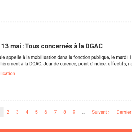
u 13 mai : Tous concernés à la DGAC
ale appelle à la mobilisation dans la fonction publique, le mardi
ulièrement à la DGAC. Jour de carence, point d’indice, effectifs
lication
Page
Page
2
Page
3
Page
4
Page
5
Page
6
Page
7
Page
8
Page
9
…
Page
Suivant ›
Dernièr
Dernier
ourante
suivante
page